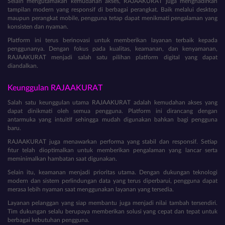
Selain mengutamakan kemudahan akses, RAJAAKURAT juga menghadirkan
tampilan modern yang responsif di berbagai perangkat. Baik melalui desktop
maupun perangkat mobile, pengguna tetap dapat menikmati pengalaman yang
konsisten dan nyaman.
Platform ini terus berinovasi untuk memberikan layanan terbaik kepada
penggunanya. Dengan fokus pada kualitas, keamanan, dan kenyamanan,
RAJAAKURAT menjadi salah satu pilihan platform digital yang dapat
diandalkan.
Keunggulan RAJAAKURAT
Salah satu keunggulan utama RAJAAKURAT adalah kemudahan akses yang
dapat dinikmati oleh semua pengguna. Platform ini dirancang dengan
antarmuka yang intuitif sehingga mudah digunakan bahkan bagi pengguna
baru.
RAJAAKURAT juga menawarkan performa yang stabil dan responsif. Setiap
fitur telah dioptimalkan untuk memberikan pengalaman yang lancar serta
meminimalkan hambatan saat digunakan.
Selain itu, keamanan menjadi prioritas utama. Dengan dukungan teknologi
modern dan sistem perlindungan data yang terus diperbarui, pengguna dapat
merasa lebih nyaman saat menggunakan layanan yang tersedia.
Layanan pelanggan yang siap membantu juga menjadi nilai tambah tersendiri.
Tim dukungan selalu berupaya memberikan solusi yang cepat dan tepat untuk
berbagai kebutuhan pengguna.