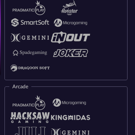
Arcade