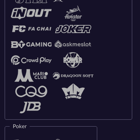
Poker