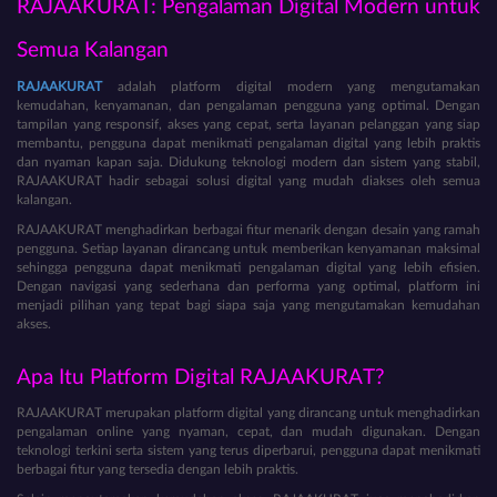
RAJAAKURAT: Pengalaman Digital Modern untuk
Semua Kalangan
RAJAAKURAT
adalah platform digital modern yang mengutamakan
kemudahan, kenyamanan, dan pengalaman pengguna yang optimal. Dengan
tampilan yang responsif, akses yang cepat, serta layanan pelanggan yang siap
membantu, pengguna dapat menikmati pengalaman digital yang lebih praktis
dan nyaman kapan saja. Didukung teknologi modern dan sistem yang stabil,
RAJAAKURAT hadir sebagai solusi digital yang mudah diakses oleh semua
kalangan.
RAJAAKURAT menghadirkan berbagai fitur menarik dengan desain yang ramah
pengguna. Setiap layanan dirancang untuk memberikan kenyamanan maksimal
sehingga pengguna dapat menikmati pengalaman digital yang lebih efisien.
Dengan navigasi yang sederhana dan performa yang optimal, platform ini
menjadi pilihan yang tepat bagi siapa saja yang mengutamakan kemudahan
akses.
Apa Itu Platform Digital RAJAAKURAT?
RAJAAKURAT merupakan platform digital yang dirancang untuk menghadirkan
pengalaman online yang nyaman, cepat, dan mudah digunakan. Dengan
teknologi terkini serta sistem yang terus diperbarui, pengguna dapat menikmati
berbagai fitur yang tersedia dengan lebih praktis.