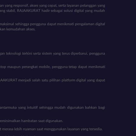
yang responsif, akses yang cepat, serta layanan pelanggan yang
ang stabil, RAJAAKURAT hadir sebagai solusi digital yang mudah
aksimal sehingga pengguna dapat menikmati pengalaman digital
makan kemudahan akses.
eknologi terkini serta sistem yang terus diperbarui, pengguna
ktop maupun perangkat mobile, pengguna tetap dapat menikmati
AAKURAT menjadi salah satu pilihan platform digital yang dapat
ntarmuka yang intuitif sehingga mudah digunakan bahkan bagi
meminimalkan hambatan saat digunakan.
at merasa lebih nyaman saat menggunakan layanan yang tersedia.