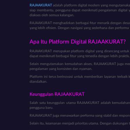
RAJAAKURAT
adalah platform digital modern yang mengutamaka
siap membantu, pengguna dapat menikmati pengalaman digital ya
diakses oleh semua kalangan.
RAJAAKURAT menghadirkan berbagai fitur menarik dengan desai
yang lebih efisien. Dengan navigasi yang sederhana dan performa
Apa Itu Platform Digital RAJAAKURAT?
RAJAAKURAT merupakan platform digital yang dirancang untuk m
dapat menikmati berbagai fitur yang tersedia dengan lebih praktis.
Selain mengutamakan kemudahan akses, RAJAAKURAT juga mengha
pengalaman yang konsisten dan nyaman.
Platform ini terus berinovasi untuk memberikan layanan terbai
diandalkan.
Keunggulan RAJAAKURAT
Salah satu keunggulan utama RAJAAKURAT adalah kemudahan ak
pengguna baru.
RAJAAKURAT juga menawarkan performa yang stabil dan responsif
Selain itu, keamanan menjadi prioritas utama. Dengan dukungan 