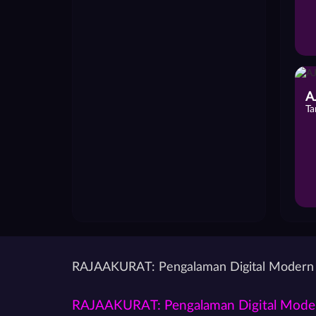
A
Ta
RAJAAKURAT: Pengalaman Digital Modern
RAJAAKURAT: Pengalaman Digital Mode