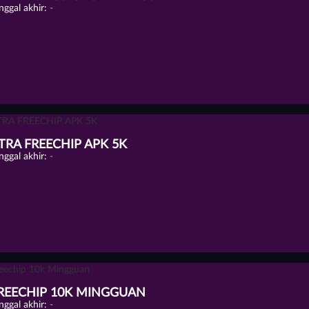
nggal akhir:
-
TRA FREECHIP APK 5K
nggal akhir:
-
REECHIP 10K MINGGUAN
nggal akhir:
-