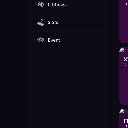
Ta
Olahraga
Slots
Event
X
Ta
F
Ta