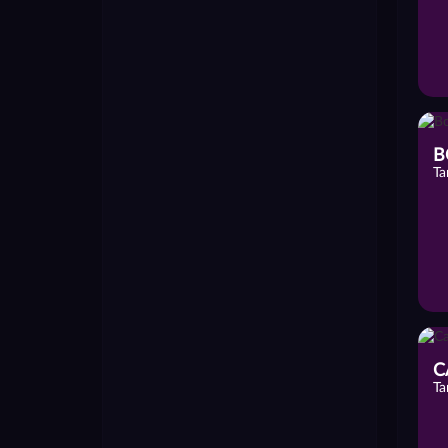
B
Ta
C
Ta