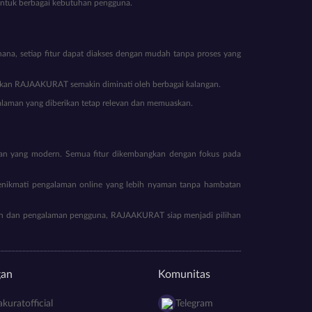
 untuk berbagai kebutuhan pengguna.
, setiap fitur dapat diakses dengan mudah tanpa proses yang
adikan RAJAAKURAT semakin diminati oleh berbagai kalangan.
laman yang diberikan tetap relevan dan memuaskan.
lan yang modern. Semua fitur dikembangkan dengan fokus pada
menikmati pengalaman online yang lebih nyaman tanpa hambatan
nan dan pengalaman pengguna, RAJAAKURAT siap menjadi pilihan
an
Komunitas
kuratofficial
Telegram