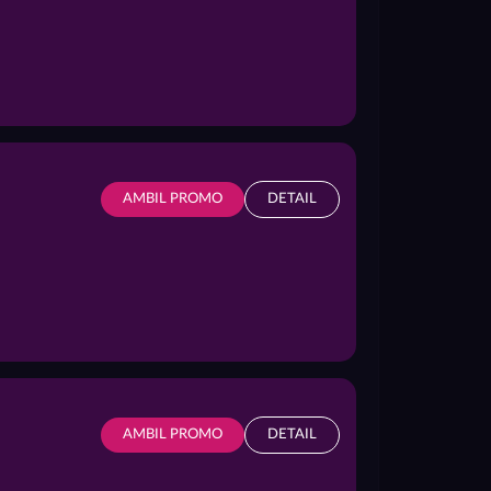
AMBIL PROMO
DETAIL
AMBIL PROMO
DETAIL