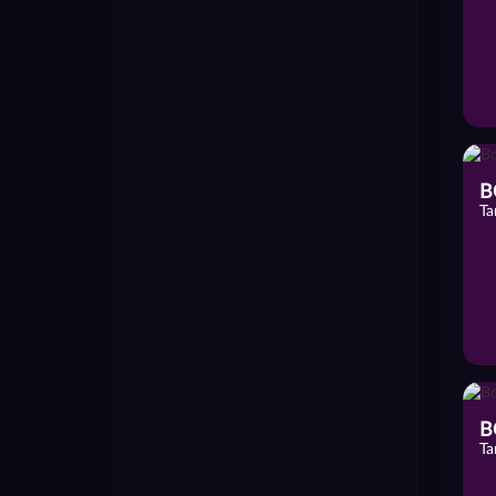
B
Ta
B
Ta