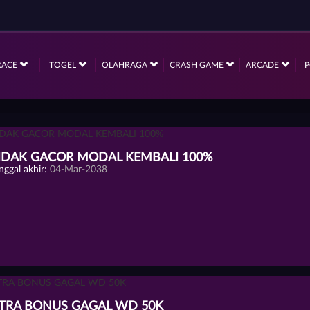
RACE
TOGEL
OLAHRAGA
CRASH GAME
ARCADE
IDAK GACOR MODAL KEMBALI 100%
nggal akhir:
04-Mar-2038
TRA BONUS GAGAL WD 50K