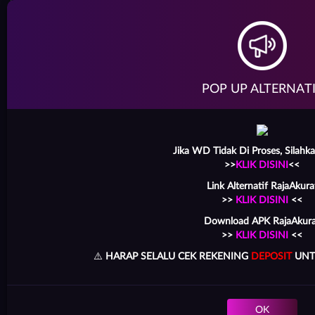
Olahraga
POP UP ALTERNAT
Jika WD Tidak Di Proses, Silahk
>>
KLIK DISINI
<<
Link Alternatif RajaAkura
>>
KLIK DISINI
<<
Download APK RajaAkura
>>
KLIK DISINI
<<
⚠️
HARAP SELALU CEK REKENING
DEPOSIT
UNT
Crash Game
OK