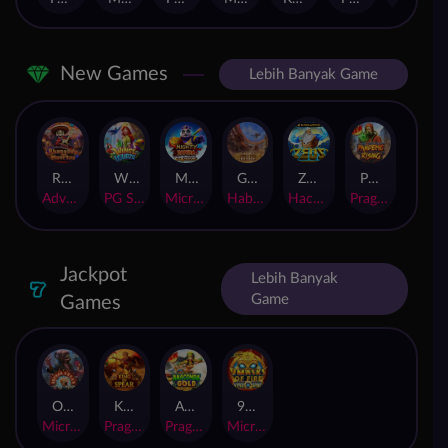
New Games
Lebih Banyak Game
Rhapsody of Muertos
Wings of Iguazu
Mighty Panda
Glory Of Rome
Ze Zeus
Pandemic Rising
AdvantPlay
PG Soft
MicroGaming
Habanero
Hacksaw
Pragmatic Play
Jackpot
Lebih Banyak
Game
Games
Orphan Organ
King Of Spears
Anaconda Gold
9 Masks of Fire™ HyperSpins™
MicroGaming
Pragmatic Play
Pragmatic Play
MicroGaming