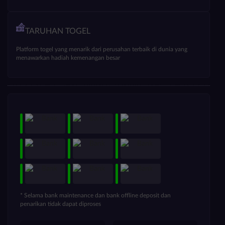
TARUHAN TOGEL
Platform togel yang menarik dari perusahan terbaik di dunia yang
menawarkan hadiah kemenangan besar
* Selama bank maintenance dan bank offline deposit dan
penarikan tidak dapat diproses