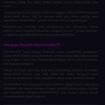
sederhana, setiap fitur dapat diakses dengan mudah tanpa proses yang
rumit.
Kecepatan akses yang optimal membuat pengguna dapat menikmati layanan
secara lebih efisien. Hal ini menjadi salah satu faktor penting yang
menjadikan RAJAAKURAT semakin diminati oleh berbagai kalangan.
Pengembangan teknologi yang berkelanjutan juga memastikan bahwa
platform selalu mengikuti kebutuhan pengguna modern. Dengan demikian,
pengalaman yang diberikan tetap relevan dan memuaskan.
Mengapa Memilih RAJAAKURAT?
RAJAAKURAT hadir dengan komitmen untuk memberikan pengalaman
digital terbaik melalui kemudahan akses, performa yang stabil, serta tampilan
yang modern. Semua fitur dikembangkan dengan fokus pada kenyamanan
dan kepuasan pengguna.
Dengan dukungan teknologi yang terus berkembang, platform ini mampu
menghadirkan layanan yang lebih efektif dan efisien. Pengguna dapat
menikmati pengalaman online yang lebih nyaman tanpa hambatan berarti.
RAJAAKURAT terus berupaya menjadi platform digital modern yang dapat
diandalkan oleh semua kalangan. Dengan mengedepankan kualitas layanan
dan pengalaman pengguna, RAJAAKURAT siap menjadi pilihan terbaik
untuk kebutuhan digital masa kini.