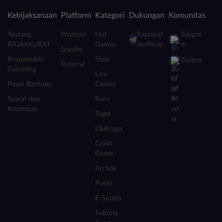
Kebijaksanaan
Platform
Kategori
Dukungan
Komunitas
Tentang
Promosi
Hot
Rajaakur
Telegra
RAJAAKURAT
Games
atofficial
m
Loyalty
Responsible
Slots
Twitter
Referral
Gambling
Live
Pusat Bantuan
Casino
Syarat dan
Race
Ketentuan
Togel
Olahraga
Crash
Game
Arcade
Poker
E-Sports
Sabung