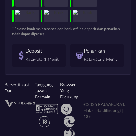
* Selama bank maintenance dan bank offline deposit dan penarikan
tidak dapat diproses
Deposit
Penarikan
Rata-rata 1 Menit
Rata-rata 3 Menit
Bersertifikasi
Tanggung
Browser
Dari
Jawab
Yang
Bermain
Didukung
©2026 RAJAAKURAT.
Hak cipta dilindungi |
18+