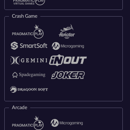
Crash Game
Arcade