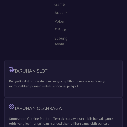
Game
Arcade
Poker
E-Sports
Sabung
Ayam
TARUHAN SLOT
Penyedia slot online dengan beragam pilihan game menarik yang
memudahkan pemain untuk mencapai jackpot
TARUHAN OLAHRAGA
Sportsbook Gaming Platform Terbaik menawarkan lebih banyak game,
odds yang lebih tinggi, dan menyediakan pilihan yang lebih banyak