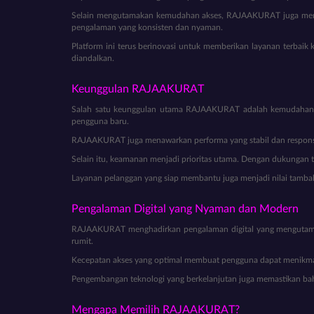
Selain mengutamakan kemudahan akses, RAJAAKURAT juga mengha
pengalaman yang konsisten dan nyaman.
Platform ini terus berinovasi untuk memberikan layanan terbai
diandalkan.
Keunggulan RAJAAKURAT
Salah satu keunggulan utama RAJAAKURAT adalah kemudahan ak
pengguna baru.
RAJAAKURAT juga menawarkan performa yang stabil dan responsif
Selain itu, keamanan menjadi prioritas utama. Dengan dukungan 
Layanan pelanggan yang siap membantu juga menjadi nilai tambah
Pengalaman Digital yang Nyaman dan Modern
RAJAAKURAT menghadirkan pengalaman digital yang mengutamak
rumit.
Kecepatan akses yang optimal membuat pengguna dapat menikmati 
Pengembangan teknologi yang berkelanjutan juga memastikan ba
Mengapa Memilih RAJAAKURAT?