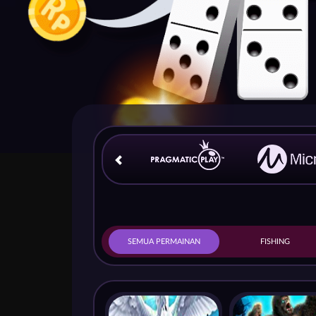
SEMUA PERMAINAN
FISHING