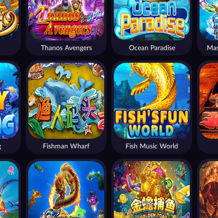
Thanos Avengers
Ocean Paradise
Mas
g
Fishman Wharf
Fish Music World