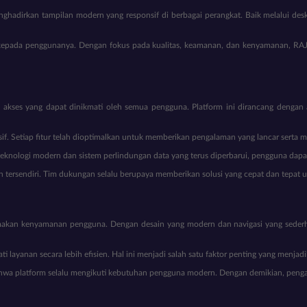
dirkan tampilan modern yang responsif di berbagai perangkat. Baik melalui des
k kepada penggunanya. Dengan fokus pada kualitas, keamanan, dan kenyamanan, RAJ
ses yang dapat dinikmati oleh semua pengguna. Platform ini dirancang dengan a
. Setiap fitur telah dioptimalkan untuk memberikan pengalaman yang lancar serta 
teknologi modern dan sistem perlindungan data yang terus diperbarui, pengguna dap
 tersendiri. Tim dukungan selalu berupaya memberikan solusi yang cepat dan tepat
an kenyamanan pengguna. Dengan desain yang modern dan navigasi yang sederhana
layanan secara lebih efisien. Hal ini menjadi salah satu faktor penting yang menj
hwa platform selalu mengikuti kebutuhan pengguna modern. Dengan demikian, penga