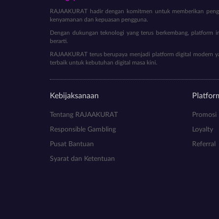
RAJAAKURAT hadir dengan komitmen untuk memberikan pengalam
kenyamanan dan kepuasan pengguna.
Dengan dukungan teknologi yang terus berkembang, platform i
berarti.
RAJAAKURAT terus berupaya menjadi platform digital modern y
terbaik untuk kebutuhan digital masa kini.
Kebijaksanaan
Platfor
Tentang RAJAAKURAT
Promosi
Responsible Gambling
Loyalty
Pusat Bantuan
Referral
Syarat dan Ketentuan