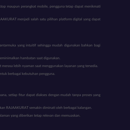
ktop maupun perangkat mobile, pengguna tetap dapat menikmati
AAKURAT menjadi salah satu pilihan platform digital yang dapat
ntarmuka yang intuitif sehingga mudah digunakan bahkan bagi
meminimalkan hambatan saat digunakan.
at merasa lebih nyaman saat menggunakan layanan yang tersedia.
 untuk berbagai kebutuhan pengguna.
, setiap fitur dapat diakses dengan mudah tanpa proses yang
adikan RAJAAKURAT semakin diminati oleh berbagai kalangan.
laman yang diberikan tetap relevan dan memuaskan.