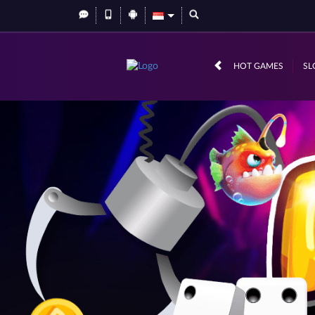
HOT GAMES
SL