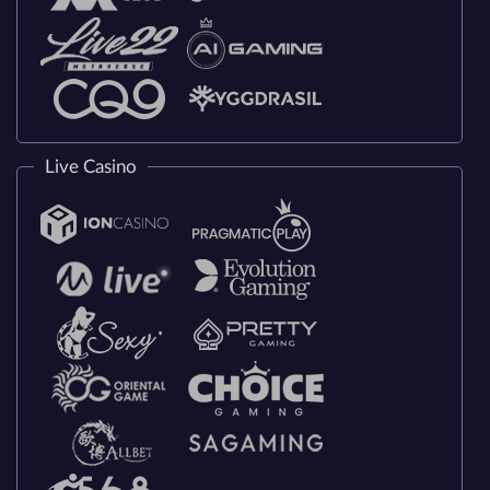
Live Casino