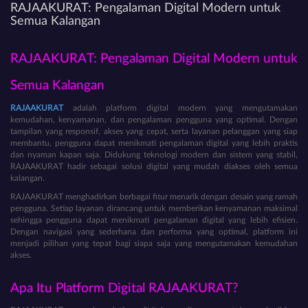
RAJAAKURAT: Pengalaman Digital Modern untuk
Semua Kalangan
RAJAAKURAT: Pengalaman Digital Modern untuk
Semua Kalangan
RAJAAKURAT
adalah platform digital modern yang mengutamakan
kemudahan, kenyamanan, dan pengalaman pengguna yang optimal. Dengan
tampilan yang responsif, akses yang cepat, serta layanan pelanggan yang siap
membantu, pengguna dapat menikmati pengalaman digital yang lebih praktis
dan nyaman kapan saja. Didukung teknologi modern dan sistem yang stabil,
RAJAAKURAT hadir sebagai solusi digital yang mudah diakses oleh semua
kalangan.
RAJAAKURAT menghadirkan berbagai fitur menarik dengan desain yang ramah
pengguna. Setiap layanan dirancang untuk memberikan kenyamanan maksimal
sehingga pengguna dapat menikmati pengalaman digital yang lebih efisien.
Dengan navigasi yang sederhana dan performa yang optimal, platform ini
menjadi pilihan yang tepat bagi siapa saja yang mengutamakan kemudahan
akses.
Apa Itu Platform Digital RAJAAKURAT?