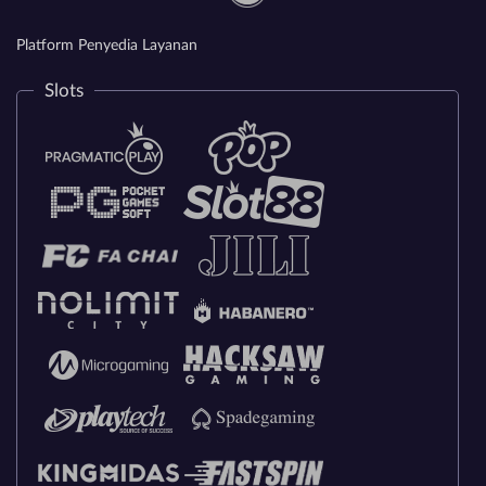
Platform Penyedia Layanan
Slots