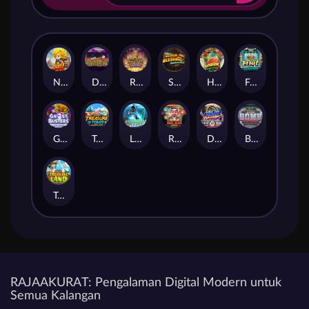
Nova Crash : The Legends of Power
Dart Fest
Ring of Hopeful
Scoop Blessing
Horse Racing
Fruit Roulette Slots
Ghost Busters
Treasure of Pirate
Lagend of Shooter
Real Slap
Drop Racing
Bomb Defusal
Treasure Land
RAJAAKURAT: Pengalaman Digital Modern untuk
Semua Kalangan