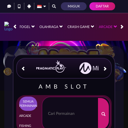
MASUK
DAFTAR
RACE
TOGEL
OLAHRAGA
CRASH GAME
ARCADE
PO
AMB SLOT
SEMUA
PERMAINAN
ARCADE
FISHING