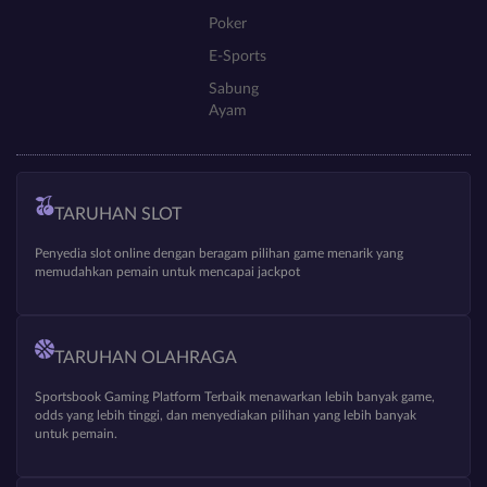
Poker
E-Sports
Sabung
Ayam
TARUHAN SLOT
Penyedia slot online dengan beragam pilihan game menarik yang
memudahkan pemain untuk mencapai jackpot
TARUHAN OLAHRAGA
Sportsbook Gaming Platform Terbaik menawarkan lebih banyak game,
odds yang lebih tinggi, dan menyediakan pilihan yang lebih banyak
untuk pemain.