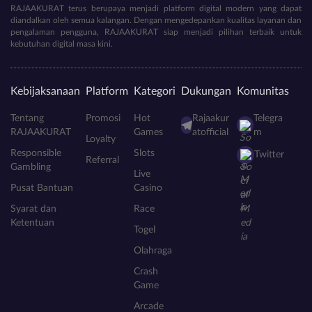
RAJAAKURAT terus berupaya menjadi platform digital modern yang dapat
diandalkan oleh semua kalangan. Dengan mengedepankan kualitas layanan dan
pengalaman pengguna, RAJAAKURAT siap menjadi pilihan terbaik untuk
kebutuhan digital masa kini.
Kebijaksanaan
Platform
Kategori
Dukungan
Komunitas
Tentang
Promosi
Hot
Rajaakur
Telegra
RAJAAKURAT
Games
atofficial
m
Loyalty
Responsible
Slots
Twitter
Referral
Gambling
Live
Pusat Bantuan
Casino
Syarat dan
Race
Ketentuan
Togel
Olahraga
Crash
Game
Arcade