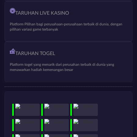
TARUHAN LIVE KASINO
Platform Pilihan bagi perusahaan-perusahaan terbaik di dunia, dengan
pilihan variasi game terbanyak
TARUHAN TOGEL
Platform togel yang menarik dari perusahan terbaik di dunia yang
menawarkan hadiah kemenangan besar