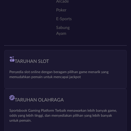
Arcade
Poker
E-Sports
Sabung
Ayam
TARUHAN SLOT
Penyedia slot online dengan beragam pilihan game menarik yang
memudahkan pemain untuk mencapai jackpot
TARUHAN OLAHRAGA
Sportsbook Gaming Platform Terbaik menawarkan lebih banyak game,
odds yang lebih tinggi, dan menyediakan pilihan yang lebih banyak
untuk pemain.