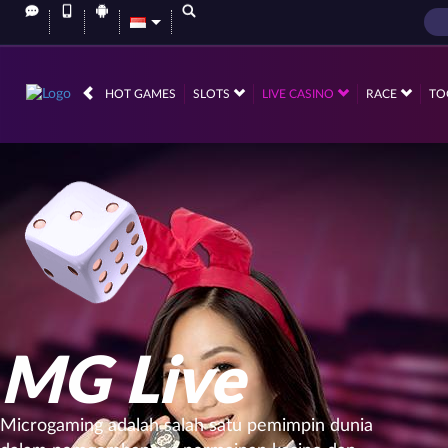
HOT GAMES
SLOTS
LIVE CASINO
RACE
TO
MG Live
Microgaming adalah salah satu pemimpin dunia